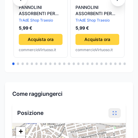
PANNOLINI
PANNOLINI
Co
ASSORBENTI PER
ASSORBENTI PER
Pa
CANI XS TAGLIA
CANI TAGLIA S
Ti
TrAdE Shop Traesio
TrAdE Shop Traesio
To
PICCOLA
PICCOLA
Tw
5,99 €
5,99 €
31
PANNOLINO
PANNOLINO
TRAVERSINA
TRAVERSINA
Acquista ora
Acquista ora
ASSORBENTE
ASSORBENTE
commercioVirtuoso.it
commercioVirtuoso.it
com
Come raggiungerci
Posizione
+