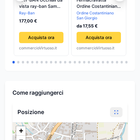
vista ray-ban Sam
Ordine Costantiniano
Bi
0RX5432-2012
San Giorgio
Eq
Ray-Ban
Ordine Costantiniano
7,
San Giorgio
Adulto unisex
50
177,00 €
da 17,55 €
Acquista ora
Acquista ora
commercioVirtuoso.it
commercioVirtuoso.it
com
Come raggiungerci
Posizione
+