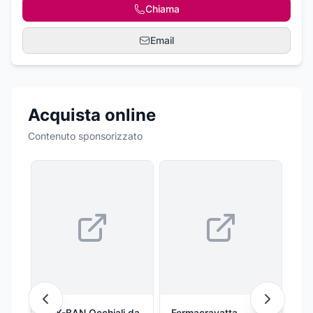
Chiama
Email
Acquista online
Contenuto sponsorizzato
RAY-BAN Occhiali da
Fermacravatta
Ol