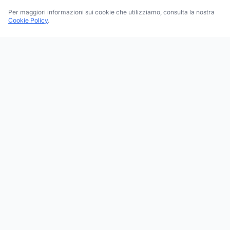
Per maggiori informazioni sui cookie che utilizziamo, consulta la nostra
Cookie Policy
.
Trova le migliori attività commerciali, negozi e servizi in tutta
Italia. Ricerca per categoria, brand, regione, provincia e città.
Facebook
Instagram
Twitter
ESPLORA