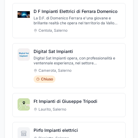
D F Impianti Elettrici di Ferrara Domenico
La D.F. di Domenico Ferrara e'una giovane e
brillante realtà che opera nel territorio da Vallo
della Lucania fino a Sapri nel campo
Centola
,
Salerno
dell’elettricità mediante la realizzazione di
impianti elettrici civili ed industriali, realizzazione
di impianti di videosorveglianza e sicurezza,
riparazioni e pronto intervento immediato,
Digital Sat Impianti
certificazioni impianti,certificazione energetica.
L'azienda si occupa anche di installazioni di
Digital Sat Impianti opera, con professionalità e
impianti a fibre ottiche.L'azienda e' in grado di
ventennale esperienza, nel settore
operare in tutto il cilento.
dell'installazione e manutenzione di antenne ed
Camerota
,
Salerno
impianti radio e TV, impianti elettrici e sistemi
d'allarme. L'azienda è divenuta nel tempo
Chiuso
sinonimo di garanzia, qualità ed efficienza, anche
grazie alla scelta di avvalersi di materiali e
tecnologie all'avanguardia e di un personale
specializzato e in costante formazione. L'azienda
Ft Impianti di Giuseppe Tripodi
si occupa anche di automazioni ed impianti
domotici.
Laurito
,
Salerno
Pirfo Impianti elettrici