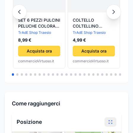
SET 6 PEZZI PULCINI
COLTELLO
PU
PELUCHE COLORATI
COLTELLINO
TE
DECORAZIONE
ELETTRICISTA
IM
TrAdE Shop Traesio
TrAdE Shop Traesio
Aut
ADDOBBO PASQUA
UTENSILE
cm
32
8,99 €
4,99 €
PASQUALI
FERRAMENTA
IMPIANTI ELETTRICI
Acquista ora
Acquista ora
commercioVirtuoso.it
commercioVirtuoso.it
com
Come raggiungerci
Posizione