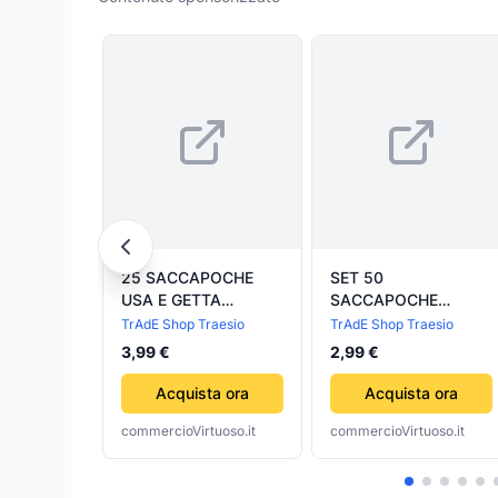
25 SACCAPOCHE
SET 50
USA E GETTA
SACCAPOCHE
MONOUSO SACCA
MONOUSO SACCA
TrAdE Shop Traesio
TrAdE Shop Traesio
PASTICCERE SAC A
PER PASTICCERE
3,99 €
2,99 €
POCHE CAKE DESIGN
SAC A POCHE CAKE
36 CM
DESIGN DA 33CM
Acquista ora
Acquista ora
commercioVirtuoso.it
commercioVirtuoso.it