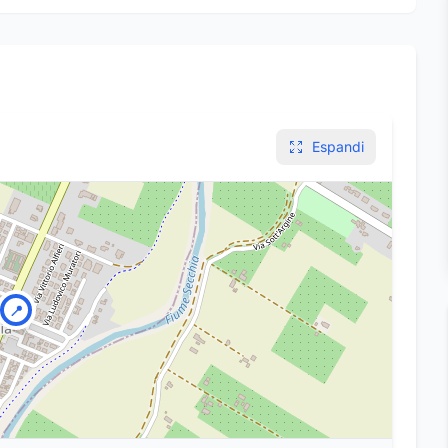
Espandi
📍