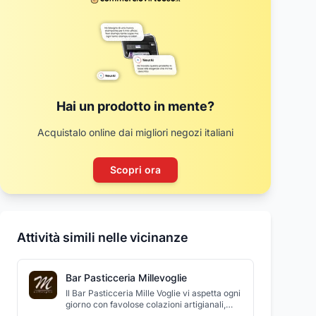
Hai un prodotto in mente?
Acquistalo online dai migliori negozi italiani
Scopri ora
Attività simili nelle vicinanze
Bar Pasticceria Millevoglie
Il Bar Pasticceria Mille Voglie vi aspetta ogni
giorno con favolose colazioni artigianali,
piacevoli pranzi e nel week end, per stare in