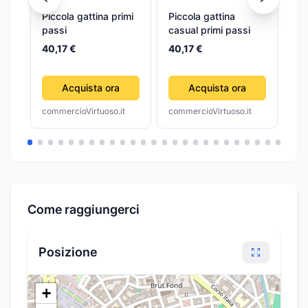
Piccola gattina primi
Piccola gattina
Pi
passi
casual primi passi
pr
40,17 €
40,17 €
58
Acquista ora
Acquista ora
commercioVirtuoso.it
commercioVirtuoso.it
com
Come raggiungerci
Posizione
+