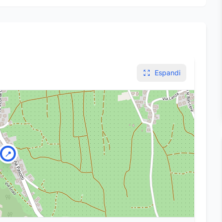
Espandi
📍