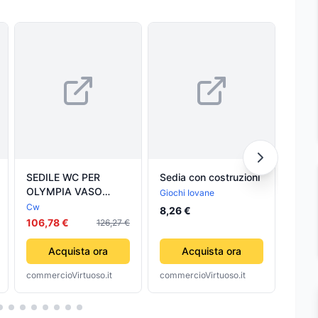
SEDILE WC PER
Sedia con costruzioni
Clem
OLYMPIA VASO
Costr
Giochi Iovane
IMPERO FORMA 2-
20 Mo
Cw
Cleme
8,26 €
Noce Scuro- CW-
inter
106,78 €
44,9
126,27 €
pezzi 1
Elett
Acquista ora
Acquista ora
commercioVirtuoso.it
commercioVirtuoso.it
comme