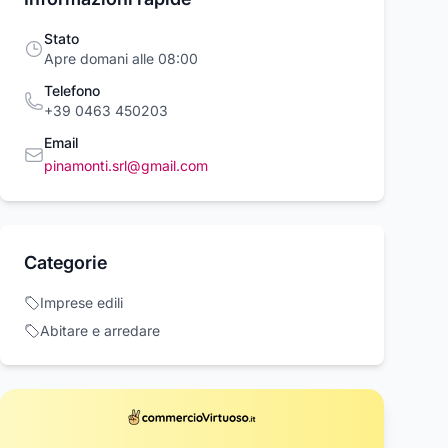
Stato
Apre domani alle 08:00
Telefono
+39 0463 450203
Email
pinamonti.srl@gmail.com
entoni
Max Costruzioni Base
Costruzioni matt
Categorie
uzioni Betoniera
Per Costruzioni Max
11,94 €
delli 300 Pezzi
Build
ntoni
Max Build
Imprese edili
cambiabili Motore
1 €
49,90 €
3,42 €
rico
Abitare e arredare
Acquista ora
Acquista ora
Acquista o
rcioVirtuoso.it
commercioVirtuoso.it
commercioVirtuoso