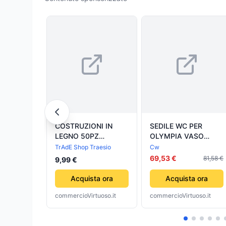
COSTRUZIONI IN
SEDILE WC PER
LEGNO 50PZ
OLYMPIA VASO
BLOCCHI
IMPERO FORMA 2-
TrAdE Shop Traesio
Cw
MATTONCINI
Bianco- CW- pezzi 1
69,53 €
81,58 €
9,99 €
COSTRUZIONE
BAMBINI CON
Acquista ora
Acquista ora
CONTENITORE
commercioVirtuoso.it
commercioVirtuoso.it