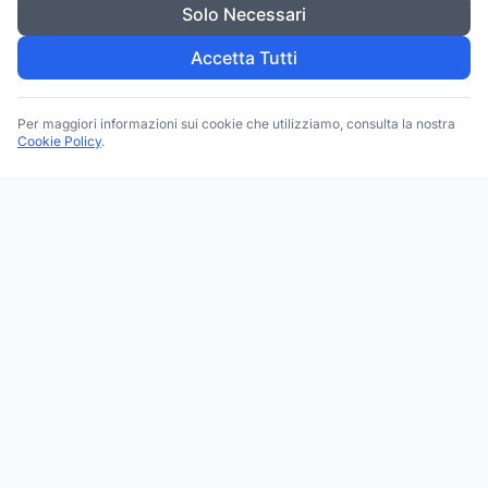
Solo Necessari
Accetta Tutti
Per maggiori informazioni sui cookie che utilizziamo, consulta la nostra
Cookie Policy
.
Trova le migliori attività commerciali, negozi e servizi in tutta
Italia. Ricerca per categoria, brand, regione, provincia e città.