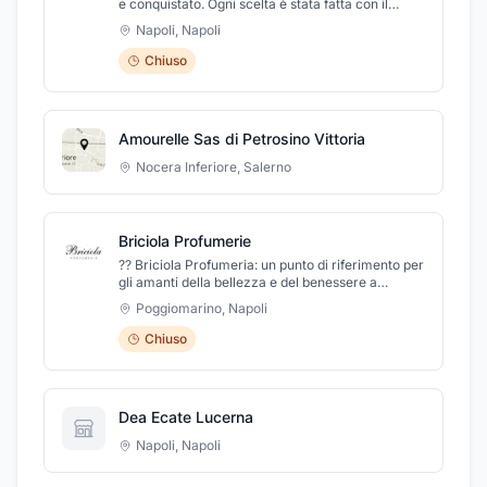
e conquistato. Ogni scelta è stata fatta con il
cuore: nella mia profumeria prodotti Bio, Naturali
Napoli
,
Napoli
e Cruelty Free da brand selezionati. Profumeria
esclusiva: immergiti in un mondo di fragranze
Chiuso
avvolgenti e prodotti di bellezza. Scopri profumi,
cosmetici e makeup, tra cui opzioni biologiche e
naturali per una bellezza autentica e rispettosa
della natura.
Amourelle Sas di Petrosino Vittoria
Nocera Inferiore
,
Salerno
Briciola Profumerie
?? Briciola Profumeria: un punto di riferimento per
gli amanti della bellezza e del benessere a
Poggiomarino da oltre 30 anni ?? Ti aspettiamo
Poggiomarino
,
Napoli
con entusiasmo!
Chiuso
Dea Ecate Lucerna
Napoli
,
Napoli