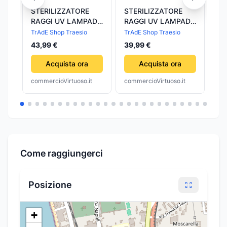
STERILIZZATORE
STERILIZZATORE
ST
RAGGI UV LAMPADA
RAGGI UV LAMPADA
GE
GERMICIDA
GERMICIDA
L
TrAdE Shop Traesio
TrAdE Shop Traesio
TrA
PARRUCCHIERE
PARRUCCHIERE
GE
43,99 €
39,99 €
30
BARBIERE
BARBIERE
PA
ESTETISTA 13W
ESTETISTA 8W
BA
Acquista ora
Acquista ora
ES
commercioVirtuoso.it
commercioVirtuoso.it
com
Come raggiungerci
Posizione
+