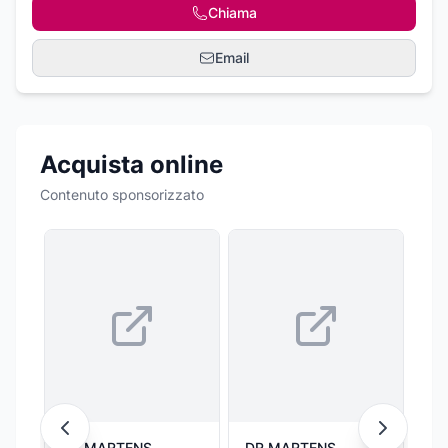
Chiama
Email
Acquista online
Contenuto sponsorizzato
DR MARTENS
DR MARTENS
DR