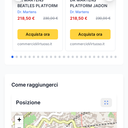
BEATLES PLATFORM
PLATFORM JADON
AN
Dr. Martens
Dr. Martens
Dr.
218,50 €
218,50 €
18
230,00 €
230,00 €
Acquista ora
Acquista ora
commercioVirtuoso.it
commercioVirtuoso.it
com
Come raggiungerci
Posizione
+