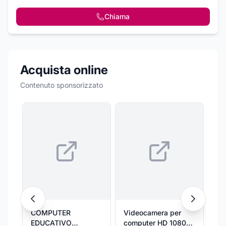
Chiama
Acquista online
Contenuto sponsorizzato
COMPUTER
Videocamera per
CO
EDUCATIVO
computer HD 1080P,
9 