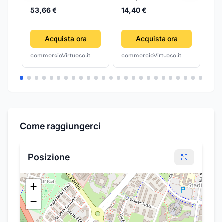
CAROTINA
webcam USB,
Aut
53,66 €
14,40 €
videocamera per
15
computer
Acquista ora
Acquista ora
commercioVirtuoso.it
commercioVirtuoso.it
com
Come raggiungerci
Posizione
+
−