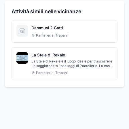
Attività simili nelle vicinanze
Dammusi 2 Gatti
Pantelleria
,
Trapani
La Stele di Rekale
La Stele di Rekale è il luogo ideale per trascorrere
un soggiorno tra i paesaggi di Pantelleria. La casa
vacanze, dotata di ogni servizio ed ammobiliata,
Pantelleria
,
Trapani
si trova in una struttura costruita in pietra locale
dallo stile siciliano: i tipici soffitti alti a volta ed i
dammusi, conferiscono all'ambiente unicità, per
uno stile senza tempo.