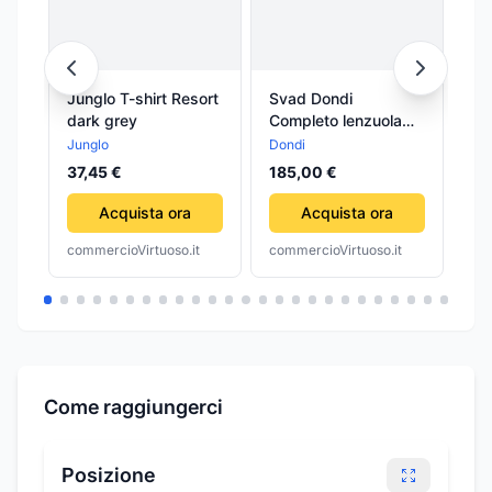
Junglo T-shirt Resort
Svad Dondi
Ae
dark grey
Completo lenzuola
Tr
matrimoniali Resort
Junglo
Dondi
Me
(Cruise)
39
37,45 €
185,00 €
Acquista ora
Acquista ora
commercioVirtuoso.it
commercioVirtuoso.it
com
Come raggiungerci
Posizione