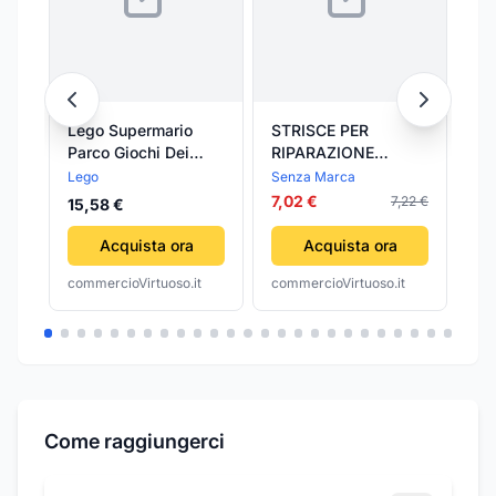
Lego Supermario
STRISCE PER
Ad
Parco Giochi Dei
RIPARAZIONE
Ma
Goomba
GOMME 'REFILL
ep
Lego
Senza Marca
Pat
GALAXY' 5 pezzi -
bi
7,02 €
36
7,22 €
15,58 €
Senza Marca
in
ri
Acquista ora
Acquista ora
commercioVirtuoso.it
commercioVirtuoso.it
com
Come raggiungerci