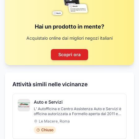
Hai un prodotto in mente?
Acquistalo online dai migliori negozi italiani
Scopri ora
Attività simili nelle vicinanze
Auto e Servizi
L’ Autofficina e Centro Assistenza Auto e Servizi è
officina autorizzata a Formello aperta dal 2011 e
specializzata nella riparazione e manutenzione di
Le Macere
,
Roma
auto, van, furgoni. Cresciuta grazie all'ottima
professionalità e competenza del proprio
Chiuso
personale, offre un servizio a prezzi umani e
soprattutto cordiale. Offriamo servizi di: