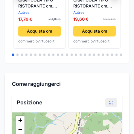
RISTORANTE cm.
RISTORANTE cm.
RI
35x40
40x45
x 5
Autres
Autres
Fil
FI
17,79 €
19,60 €
20
20,10 €
22,27 €
Acquista ora
Acquista ora
commercioVirtuoso.it
commercioVirtuoso.it
com
Come raggiungerci
Posizione
+
−