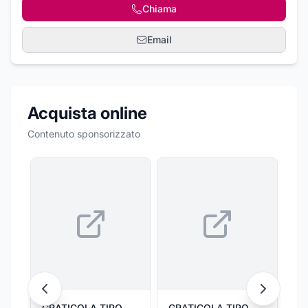
Chiama
Email
Acquista online
Contenuto sponsorizzato
GRATICOLA TIPO
GRATICOLA TIPO
GR