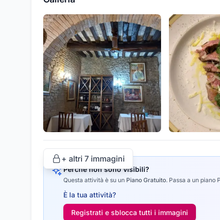
+ altri
7
immagini
Perché non sono visibili?
Questa attività è su un
Piano Gratuito
.
Passa a un piano Pr
È la tua attività?
Registrati e sblocca tutti i
immagini