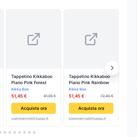
Tappetino Kikkaboo
Tappetino Kikkaboo
GRAT
Piano Pink Forest
Piano Pink Rainbow
RIST
35x
Kikka Boo
Kikka Boo
Autre
51,45 €
51,45 €
17,79
61,95 €
72,45 €
Acquista ora
Acquista ora
commercioVirtuoso.it
commercioVirtuoso.it
comme