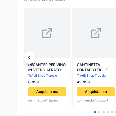
DECANTER PER VINO
CANTINETTA
IN VETRO AERATORE
PORTABOTTIGLIE
SOMMELIER
VINO IN LEGNO DI
TrAdE Shop Traesio
TrAdE Shop Traesio
ENOTECA
PINO NATURALE 54
8,99 €
43,99 €
RISTORANTE
POSTI 9 RIPIANI
17X22CM 054093
H120X63X27CM
Acquista ora
Acquista ora
commercioVirtuoso.it
commercioVirtuoso.it