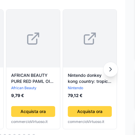
AFRICAN BEAUTY
Nintendo donkey
Foto
PURE RED PAML OIL
kong country: tropical
Count
ECUADOR OLIO DI
freeze - SWI0102
African Beauty
Nintendo
Colle
Decor
PALMA PURO ROSSO
9,79 €
79,12 €
1 LITRO
da 2
Acquista ora
Acquista ora
commercioVirtuoso.it
commercioVirtuoso.it
comme