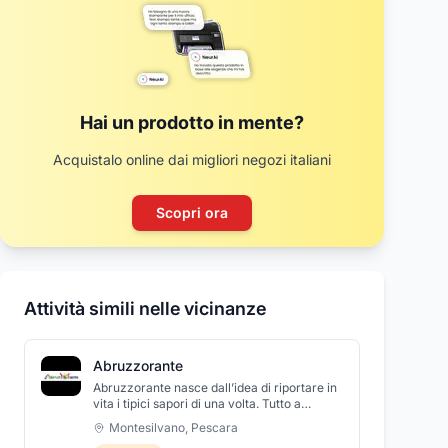
Hai un prodotto in mente?
Acquistalo online dai migliori negozi italiani
Scopri ora
Attività simili nelle vicinanze
Abruzzorante
Abruzzorante nasce dall’idea di riportare in
vita i tipici sapori di una volta. Tutto a
conduzione familiare con ricette
Montesilvano
,
Pescara
tramandate da madre in figlia, da più di 5