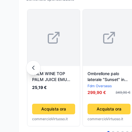
PALM WINE TOP
Ombrellone palo
PALM JUICE EMU
laterale "Sunset" in
LINFA DI PALMA 60
alluminio verniciato
Fdm Overseas
25,19 €
CL X 3 BOTTIGLIE
per bar e ristornate
299,90 €
349,90 €
AFRICA
Acquista ora
Acquista ora
commercioVirtuoso.it
commercioVirtuoso.it