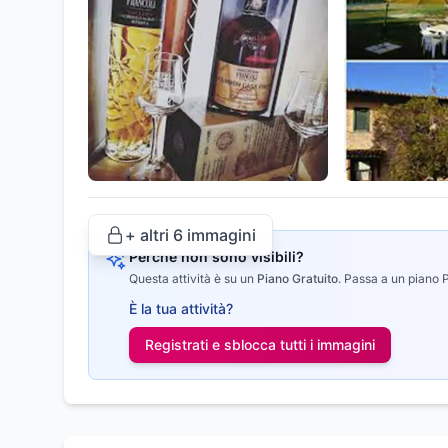
+ altri
6
immagini
Perché non sono visibili?
Questa attività è su un
Piano Gratuito
.
Passa a un piano Pr
È la tua attività?
Registrati e sblocca tutti i
immagini