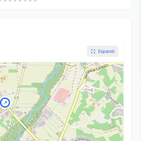
Espandi
📍