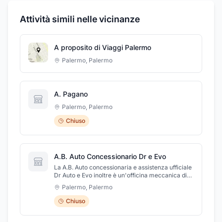
Attività simili nelle vicinanze
A proposito di Viaggi Palermo
Palermo
,
Palermo
A. Pagano
Palermo
,
Palermo
Chiuso
A.B. Auto Concessionario Dr e Evo
La A.B. Auto concessionaria e assistenza ufficiale
Dr Auto e Evo inoltre è un'officina meccanica di
Palermo in attività dal 2004. Inizialmente officina
Palermo
,
Palermo
Chevrolet, l nonché concessionaria di auto nuove
ed usate. L'officina offre un ampio ventaglio di
Chiuso
servizi al cliente, occupandosi di sostituzione
degli ammortizzatori, diagnosi computerizzata,