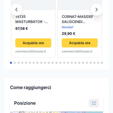
15135
CORNAT-MASIDEF
La
MASTURBATOR -
SALISCENDI
"S
VAGINA LUNA RIVAL
"GAETA" CROM.
ara
Masidef
Bi
67,58 €
MASTURBATORE
MONOGETTO
ra
39
29,90 €
Acquista ora
Acquista ora
commercioVirtuoso.it
commercioVirtuoso.it
com
Come raggiungerci
Posizione