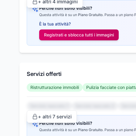
+ altri
4
immagini
Perché non sono visibili?
Questa attività è su un
Piano Gratuito
.
Passa a un piano Pr
È la tua attività?
Registrati e sblocca tutti i
immagini
Servizi offerti
Ristrutturazione immobili
Pulizia facciate con piat
Servizio nascosto 1
Servizio nascosto 2
Serviz
+ altri
7
servizi
Perché non sono visibili?
Questa attività è su un
Piano Gratuito
.
Passa a un piano Pr