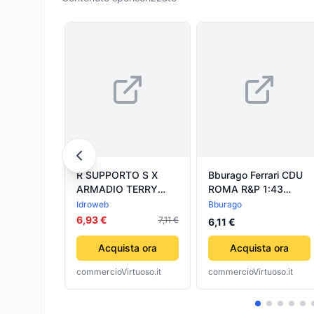
R SUPPORTO S X
Bburago Ferrari CDU
ARMADIO TERRY
ROMA R&P 1:43
CWOOD 2A P/S
assortito
Idroweb
Bburago
3680- 1,0 pz
6,93 €
7,11 €
6,11 €
Acquista ora
Acquista ora
commercioVirtuoso.it
commercioVirtuoso.it