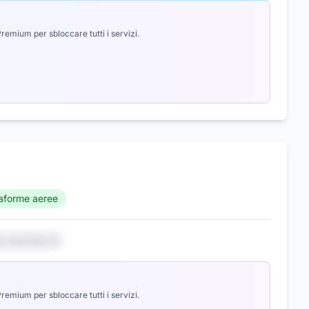
emium per sbloccare tutti i servizi.
taforme aeree
io nascosto 3
emium per sbloccare tutti i servizi.