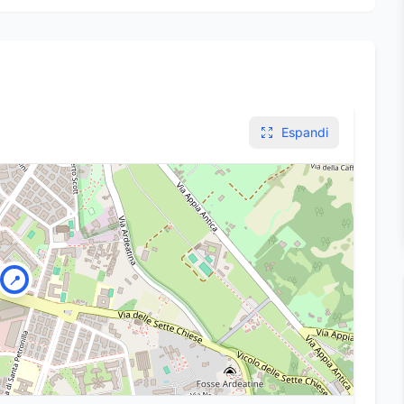
Espandi
📍