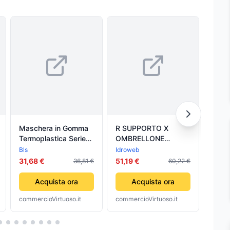
Maschera in Gomma
R SUPPORTO X
Stuf
Termoplastica Serie
OMBRELLONE
combu
Bls 4000 Next R
ROMA- 1,0 pz
tc
Bls
Idroweb
Qlima
Taglia S m
31,68 €
51,19 €
36,81 €
60,22 €
184,
Acquista ora
Acquista ora
commercioVirtuoso.it
commercioVirtuoso.it
comme