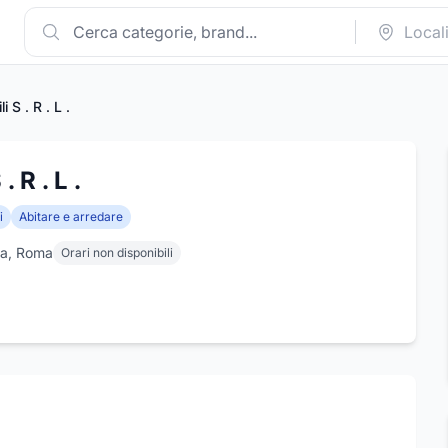
 S . R . L .
 R . L .
i
Abitare e arredare
ma, Roma
Orari non disponibili