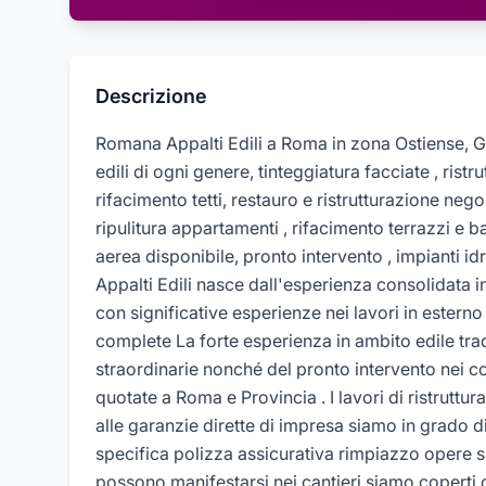
Descrizione
Romana Appalti Edili a Roma in zona Ostiense, Ga
edili di ogni genere, tinteggiatura facciate , rist
rifacimento tetti, restauro e ristrutturazione nego
ripulitura appartamenti , rifacimento terrazzi e 
aerea disponibile, pronto intervento , impianti idra
Appalti Edili nasce dall'esperienza consolidata in 
con significative esperienze nei lavori in esterno d
complete La forte esperienza in ambito edile tra
straordinarie nonché del pronto intervento nei cond
quotate a Roma e Provincia . I lavori di ristruttu
alle garanzie dirette di impresa siamo in grado di
specifica polizza assicurativa rimpiazzo opere sui l
possono manifestarsi nei cantieri siamo coperti 