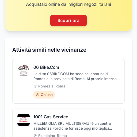
Acquistalo online dai migliori negozi italiani
Scopri ora
Attività simili nelle vicinanze
06 Bike.Com
La ditta 06BIKE.COM ha sede nel comune di
Pomezia in provincia di Roma. Al proprio interno,
sarete immersi nel mondo fantastico delle moto,
Pomezia
,
Roma
infatti eseguiamo la vendita di e moto e scooter
delle migliori case presenti sul mercato. Inoltre,
Chiuso
proponiamo alla nostra clientela anche un ottimo
ed efficiente servizio di officina. Venite a trovarci!
1001 Gas Service
MILLEMIGLIA SRL MULTISERVIZI è un centro
assistenza Ford che fornisce oggi molteplici
servizi che coprono a 360° l’esperienza di guida
Fiumicino
,
Roma