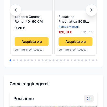
Tappeto Gomma
Fissatrice
Le
Rombi 40x60 CM
Pneumatica 8016
Di
Romeo Maestri
pe
Romeo Maestri
Le
9,26 €
Di
128,01 €
152,37 €
8,
Go
fo
Acquista ora
Acquista ora
Di
commercioVirtuoso.it
commercioVirtuoso.it
com
0.
Come raggiungerci
Posizione