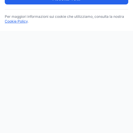
Per maggiori informazioni sui cookie che utilizziamo, consulta la nostra
Cookie Policy
.
Trova le migliori attività commerciali, negozi e servizi in tutta
Italia. Ricerca per categoria, brand, regione, provincia e città.
Facebook
Instagram
Twitter