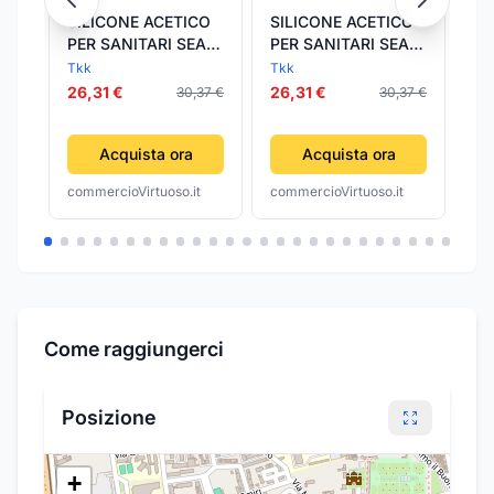
SILICONE ACETICO
SILICONE ACETICO
Si
PER SANITARI SEAL
PER SANITARI SEAL
"S
SIL CLASSIC
SIL CLASSIC
id
Tkk
Tkk
Pat
SANITAR- - ml.60
SANITAR- - ml.60
sa
26,31 €
26,31 €
10
30,37 €
30,37 €
trasparente - 8
bianco - 8 blister
bi
blister TKK
TKK
Acquista ora
Acquista ora
commercioVirtuoso.it
commercioVirtuoso.it
com
Come raggiungerci
Posizione
+