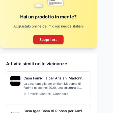
Hai un prodotto in mente?
Acquistalo online dai migliori negozi italiani
Scopri ora
Attività simili nelle vicinanze
Casa Famiglia per Anziani Madonna di Fatima
La casa famiglia per anziani Madonna di
Fatima nasce nel 2020, una struttura di
livello superiore sia per le camere che per i
Soveria Mannelli
,
Catanzaro
servizi. Apre per dare una risposta al
crescente bisogno di luoghi familiari, che
diano un aiuto nell'assistenza e ospitalità a
persone della Terza Età in un ambiente
Casa Igea Casa di Riposo per Anziani
intimo ed accogliente. Le camere doppie