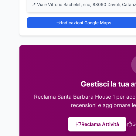
📍
Viale Vittorio Bachelet, snc, 88060 Davoli, Catan
Indicazioni Google Maps
Gestisci la tua a
Reclama
Santa Barbara House 1
per acce
recensioni e aggiornare le
Reclama Attività
G