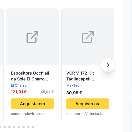
Espositore Occhiali
VGR V-172 Kit
VEL
da Sole El Charro
Tagliacapelli
CON
Santa Barbara 8
Professionale
SAN
El Charro
MaxTech
VELO
Pezzi
Trimmer Barber
BAR
121,91 €
145,04 €
30,99 €
9,79
Rasoio Barba
ESO
CONT
Acquista ora
Acquista ora
VET
commercioVirtuoso.it
commercioVirtuoso.it
comme