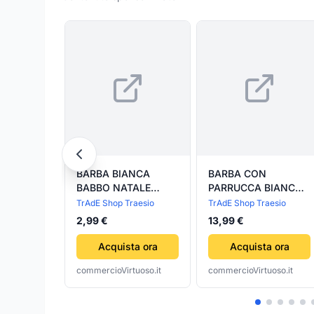
BARBA BIANCA
BARBA CON
BABBO NATALE
PARRUCCA BIANCA
REALISTICA
BABBO NATALE PER
TrAdE Shop Traesio
TrAdE Shop Traesio
ACCESSORIO
VESTITO SANTA
2,99 €
13,99 €
VESTITO SANTA
CLAUS TAGLIA
CLAUS TAGLIA
UNICA
Acquista ora
Acquista ora
UNICA
commercioVirtuoso.it
commercioVirtuoso.it