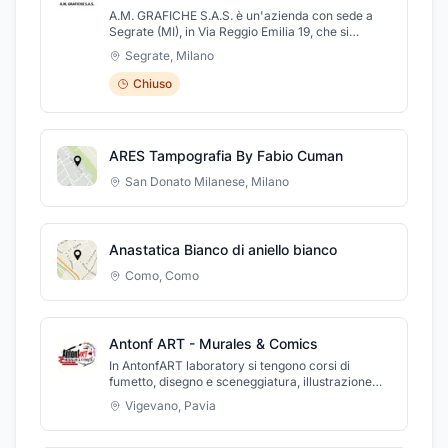
A.M. GRAFICHE S.A.S. è un'azienda con sede a
Segrate (MI), in Via Reggio Emilia 19, che si
occupa di assistenza tecnica per le macchine da
Segrate
,
Milano
stampa. A.M. GRAFICHE S.A.S. offre
manutenzione e riparazione per macchine
Chiuso
litografiche e serigrafiche. Una corretta
manutenzione assicura un'elevata produttività ed
una sicurezza di impiego. Per questo noi di A.M.
GRAFICHE S.A.S. siamo a disposizione per
ARES Tampografia By Fabio Cuman
interventi rapidi e professionali, fornendo una
continua assistenza per eventuali regolazioni e/o
San Donato Milanese
,
Milano
sostituzione di parti di ricambio usurate o
danneggiate.
Anastatica Bianco di aniello bianco
Como
,
Como
Antonf ART - Murales & Comics
In AntonfART laboratory si tengono corsi di
fumetto, disegno e sceneggiatura, illustrazione
manuale e digitale, pittura in tutte le tecniche e
Vigevano
,
Pavia
murales, per ragazzi e adulti, base e master
professionali e laboratori creativi per bambini.
Inoltre, si eseguono, su commissione, fumetti e