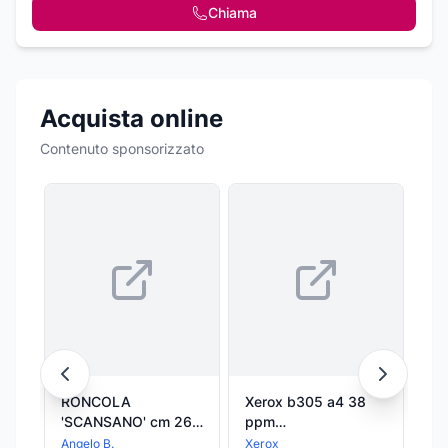
Chiama
Acquista online
Contenuto sponsorizzato
RONCOLA
Xerox b305 a4 38
Xe
'SCANSANO' cm 26 -
ppm
p
ANGELOB
copia/stampa/scansione
co
Angelo B.
Xerox
Xe