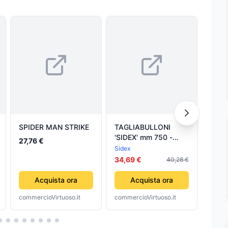
SPIDER MAN STRIKE
TAGLIABULLONI
TAGL
'SIDEX' mm 750 -
'SIDE
27,76 €
SIDEX
SIDE
Sidex
Sidex
34,69 €
38,9
40,28 €
Acquista ora
Acquista ora
commercioVirtuoso.it
commercioVirtuoso.it
comme