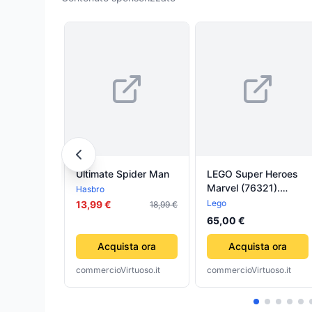
Ultimate Spider Man
LEGO Super Heroes
Marvel (76321).
Hasbro
Spider-Man contro
Lego
13,99 €
18,99 €
Doc Ock: duello sul
65,00 €
treno
Acquista ora
Acquista ora
commercioVirtuoso.it
commercioVirtuoso.it