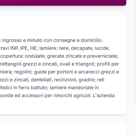
: ingrosso e minuto con consegne a domicilio.
 travi INP, IPE, HE; lamiere: nere, decapate, lucide,
re copertura: ondulate, grecate zincate e preverniciate;
ettangoli grezzi e zincati, ovali e triangoli; profili per
amiera; regolini; guide per portoni e arcarecci grezzi e
zzi e zincati, dentellati, recinzioni, gradini; reti
tistici in ferro battuto; lamiere mandorlate in
 sponde ed accessori per rimorchi agricoli. L'azienda