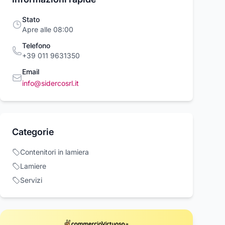
Stato
Apre alle 08:00
Telefono
+39 011 9631350
Email
info@sidercosrl.it
IABULLONI
DIESEL W-Spider
RACCHETTE L
Categorie
X' mm 900 -
Giacca
SPIDER MAN
X
Diesel
8,26 €
Contenitori in lamiera
7 €
45,42 €
478,00 €
Lamiere
Acquista ora
Acquista ora
Acquista o
Servizi
rcioVirtuoso.it
commercioVirtuoso.it
commercioVirtuoso