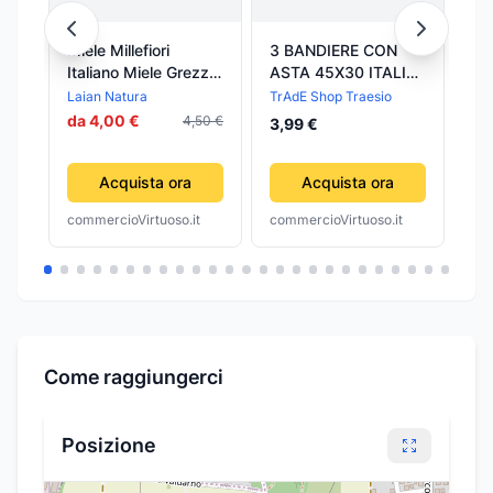
Miele Millefiori
3 BANDIERE CON
DI
Italiano Miele Grezzo
ASTA 45X30 ITALIA
GO
Artigianale Da Api
ITALIANA
RO
Laian Natura
TrAdE Shop Traesio
7,
Italiane Miele
TRICOLORE
da 4,00 €
4,50 €
3,99 €
Prodotto In Italia
NAZIONALE
Laian Natura
MONDIALI EUROPEI
Acquista ora
Acquista ora
commercioVirtuoso.it
commercioVirtuoso.it
com
Come raggiungerci
Posizione