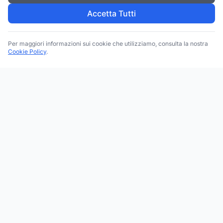
Accetta Tutti
Per maggiori informazioni sui cookie che utilizziamo, consulta la nostra
Cookie Policy
.
Trova le migliori attività commerciali, negozi e servizi in tutta
Italia. Ricerca per categoria, brand, regione, provincia e città.
Facebook
Instagram
Twitter