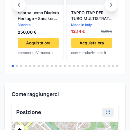
Scarpa uomo Diadora
TAPPO ITAP PER
TA
Heritage - Sneaker
TUBO MULTISTRATO
TU
N9000 H ITA Design
Dm 20 MADE IN
Dm 16
Diadora
Made In Italy
Mad
- Nero Ferrari Red
ITALY
IT
12,14 €
10
13,36 €
250,00 €
Italy
Acquista ora
Acquista ora
commercioVirtuoso.it
commercioVirtuoso.it
com
Come raggiungerci
Posizione
+