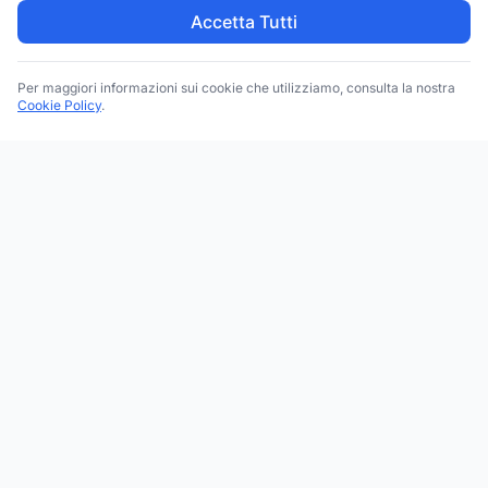
Accetta Tutti
Per maggiori informazioni sui cookie che utilizziamo, consulta la nostra
Cookie Policy
.
Trova le migliori attività commerciali, negozi e servizi in tutta
Italia. Ricerca per categoria, brand, regione, provincia e città.
Facebook
Instagram
Twitter