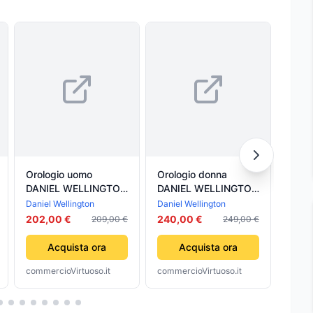
Orologio uomo
Orologio donna
Orol
DANIEL WELLINGTON
DANIEL WELLINGTON
DANI
DW00100420
DW00100359
DW0
Daniel Wellington
Daniel Wellington
Daniel
202,00 €
240,00 €
193,
209,00 €
249,00 €
Acquista ora
Acquista ora
commercioVirtuoso.it
commercioVirtuoso.it
comme