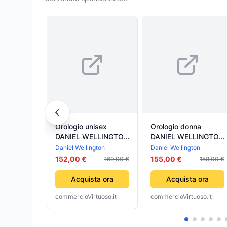
Orologio unisex
Orologio donna
DANIEL WELLINGTON
DANIEL WELLINGTON
DW00100139
DW00590015
Daniel Wellington
Daniel Wellington
152,00 €
155,00 €
169,00 €
158,00 €
Acquista ora
Acquista ora
commercioVirtuoso.it
commercioVirtuoso.it