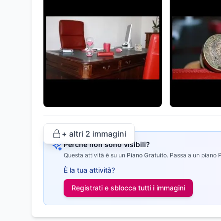
+ altri
2
immagini
Perché non sono visibili?
Questa attività è su un
Piano Gratuito
.
Passa a un piano Pr
È la tua attività?
Registrati e sblocca tutti i
immagini