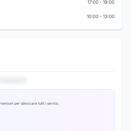
17:00
-
19:00
10:00
-
13:00
io nascosto 3
emium per sbloccare tutti i servizi.