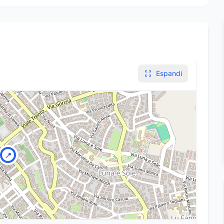
Espandi
📍