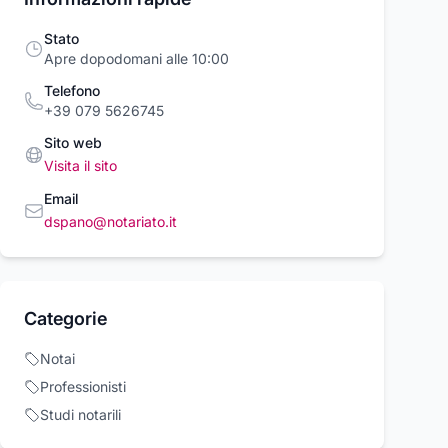
Stato
Apre dopodomani alle 10:00
Telefono
+39 079 5626745
Sito web
Visita il sito
Email
dspano@notariato.it
ogio donna
Orologio donna
Orologio uomo
EL WELLINGTON
DANIEL WELLINGTON
DANIEL WELLI
0100662
DW00100703
DW00100308
 Wellington
Daniel Wellington
Daniel Wellington
00 €
240,00 €
163,00 €
199,00 €
245,00 €
1
Categorie
Acquista ora
Acquista ora
Acquista o
Notai
Professionisti
rcioVirtuoso.it
commercioVirtuoso.it
commercioVirtuoso
Studi notarili