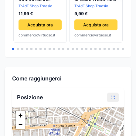
SPOSINI CUORE
IN CERAMICA
TrAdE Shop Traesio
TrAdE Shop Traesio
Pa
SPOSI CERAMICA
BOMBONIERA
11,99 €
9,99 €
49
APPENDINO
BOMBONIERE
MATRIMONIO
MATRIMONIO
Acquista ora
Acquista ora
PROMESSA
commercioVirtuoso.it
commercioVirtuoso.it
com
Come raggiungerci
Posizione
+
−