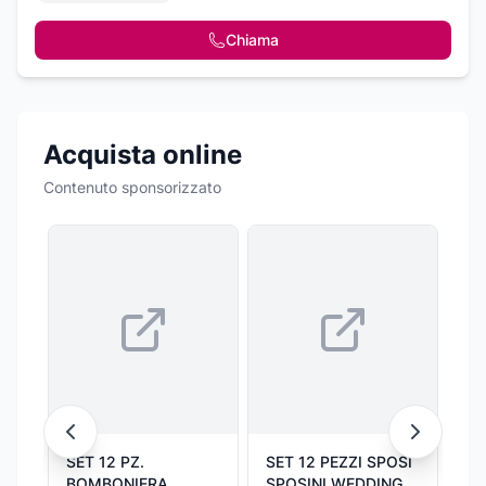
Chiama
Acquista online
Contenuto sponsorizzato
SET 12 PZ.
SET 12 PEZZI SPOSI
Pa
BOMBONIERA
SPOSINI WEDDING
Pe