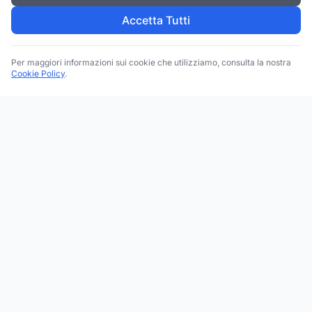
Accetta Tutti
Per maggiori informazioni sui cookie che utilizziamo, consulta la nostra
Cookie Policy
.
Trova le migliori attività commerciali, negozi e servizi in tutta
Italia. Ricerca per categoria, brand, regione, provincia e città.
Facebook
Instagram
Twitter