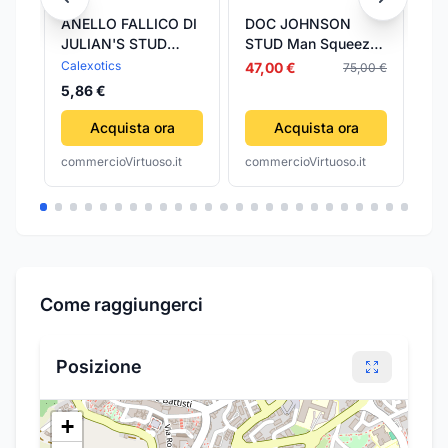
ANELLO FALLICO DI
DOC JOHNSON
Lo
JULIAN'S STUD
STUD Man Squeeze
St
REGOLABILE
– ANO ULTRASKYN
Calexotics
Lo
47,00 €
75,00 €
MULTICOLOR
Stroker masturbatore
5,86 €
19
Acquista ora
Acquista ora
commercioVirtuoso.it
commercioVirtuoso.it
com
Come raggiungerci
Posizione
+