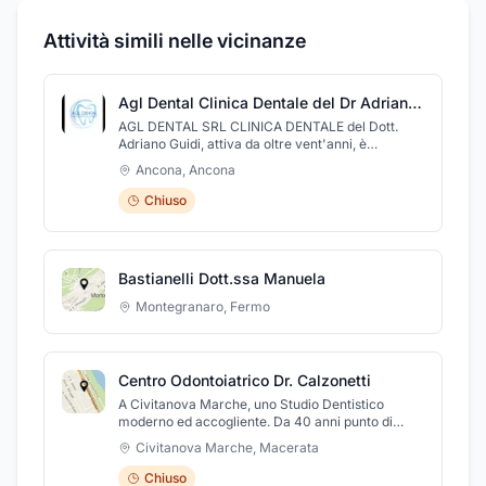
Attività simili nelle vicinanze
Agl Dental Clinica Dentale del Dr Adriano Guidi
AGL DENTAL SRL CLINICA DENTALE del Dott.
Adriano Guidi, attiva da oltre vent'anni, è
sinonimo di qualità e affidabilità nelle cure
Ancona
,
Ancona
odontoiatriche, riabilitazioni protesiche
complesse e implantologia. Grazie alla fiducia dei
Chiuso
pazienti, che ci hanno permesso di crescere nel
tempo, siamo sempre aggiornati sulle ultime
tecnologie nel campo dentale. Il Dott. Guidi offre
anche consulenze di implantologia in Italia e
Bastianelli Dott.ssa Manuela
all'estero, garantendo risultati sicuri e duraturi.
L'affidabilità, la competenza e l'esperienza in
Montegranaro
,
Fermo
odontoiatria e odontotecnica permettono di
trovare soluzioni personalizzate per ogni
paziente, con trattamenti avanzati come
sbiancamenti dentali, chirurgia guidata, impianti
Centro Odontoiatrico Dr. Calzonetti
con carico immediato, ortodonzia, impianti
zigomatici e pterigoidei. Presso AGL Dental sono
A Civitanova Marche, uno Studio Dentistico
disponibili anche opzioni di finanziamento e
moderno ed accogliente. Da 40 anni punto di
rateizzazione per garantire a tutti un sorriso sano
riferimento per cure odontoiatriche avanzate.
Civitanova Marche
,
Macerata
e luminoso.
Chiuso