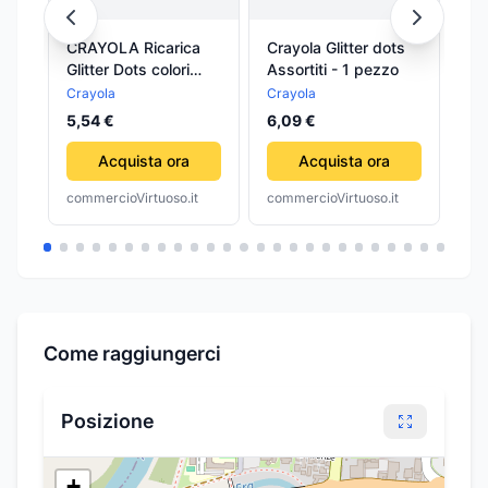
CRAYOLA Ricarica
Crayola Glitter dots
Di
Glitter Dots colori
Assortiti - 1 pezzo
Ve
classici
Crayola
Crayola
Di
5,54 €
6,09 €
19
Acquista ora
Acquista ora
commercioVirtuoso.it
commercioVirtuoso.it
com
Come raggiungerci
Posizione
+