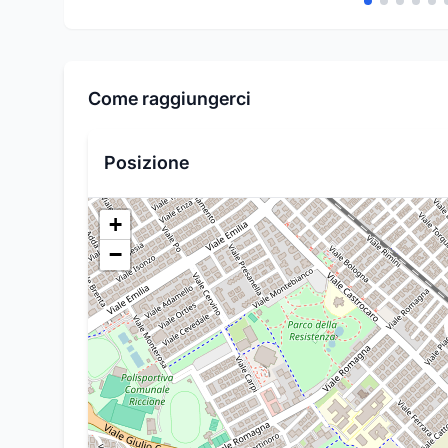
Come raggiungerci
Posizione
+
−