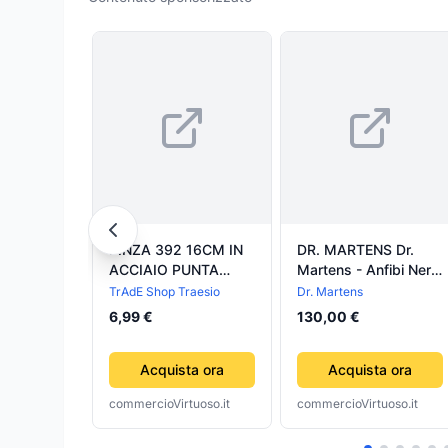
PINZA 392 16CM IN
DR. MARTENS Dr.
ACCIAIO PUNTA
Martens - Anfibi Neri
CURVA STRUMENTO
da Bambino
TrAdE Shop Traesio
Dr. Martens
DENTISTA
6,99 €
130,00 €
ODONTOIATRIA
ESTETISTA
Acquista ora
Acquista ora
commercioVirtuoso.it
commercioVirtuoso.it