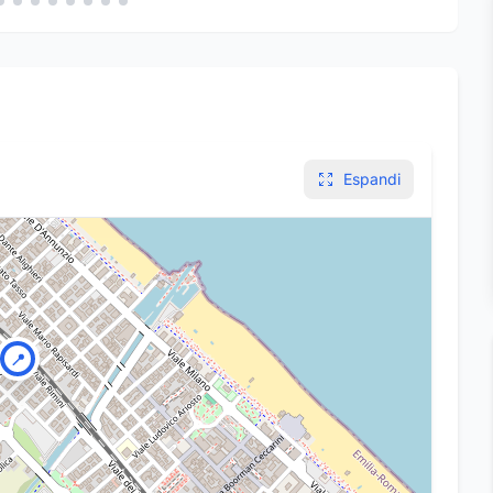
Espandi
📍