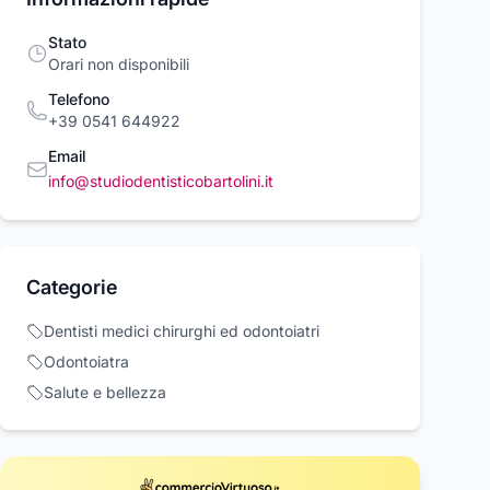
Stato
Orari non disponibili
Telefono
+39 0541 644922
Email
info@studiodentisticobartolini.it
 DR 321CL X
DR MARTENS
PINZA 396 CLI
Categorie
BEATLES PLATFORM
16CM IN ACCIA
er
PUNTA STRUM
Dr. Martens
TrAdE Shop Traesi
60 €
Dentisti medici chirurghi ed odontoiatri
DENTISTA
218,50 €
230,00 €
2,99 €
ODONTOIATRIA
Odontoiatra
ESTETISTA
Salute e bellezza
Acquista ora
Acquista ora
Acquista o
rcioVirtuoso.it
commercioVirtuoso.it
commercioVirtuoso