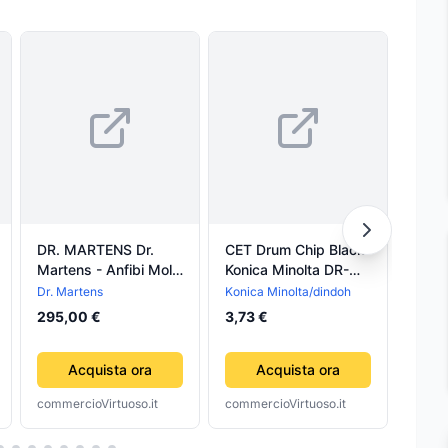
DR. MARTENS Dr.
CET Drum Chip Black
DRUM
Martens - Anfibi Molly
Konica Minolta DR-
Broth
Lacci Raso Neri da
313K,DR-512K
Dr. Martens
Konica Minolta/dindoh
215,
Donna
295,00 €
3,73 €
Acquista ora
Acquista ora
commercioVirtuoso.it
commercioVirtuoso.it
comme