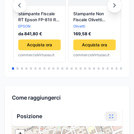
Stampante Fiscale
Stampante Non
RO
RT Epson FP-81II RT
Fiscale Olivetti
DE
tastierino e display di
PRT105 per
ES
EPSON
Olivetti
TrA
cortesia
comande e barcode
ST
da 841,80 €
169,58 €
8,
EP
CE
Acquista ora
Acquista ora
CE
commercioVirtuoso.it
commercioVirtuoso.it
com
Come raggiungerci
Posizione