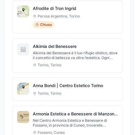
Afrodite di Tron Ingrid
Perosa Argentina
,
Torino
Chiuso
Alkimia del Benessere
Alkimia del Benessere è il tuo rifugio olistico, dove
il concetto di bellezza va oltre l’estetica. Ogni
trattamento è pensato per armonizzare
Torino
,
Torino
mente,corpo,anima
Anna Bondi | Centro Estetico Torino
Torino
,
Torino
Armonia Estetica e Benessere di Manzone Manuela
Nel Centro Armonia Estetica e Benessere di
Fossano, in provincia di Cuneo, troverete
personale competente e un ambiente pulito e
Fossano
,
Cuneo
confortevole. Il centro propone trattamenti viso,