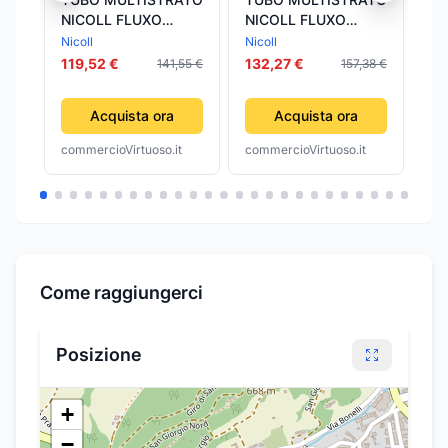
NICOLL FLUXO
NICOLL FLUXO
NI
NUDO- 16 X 2-
NUDO- 26 X 3-
NU
Nicoll
Nicoll
Nic
NICOL- metri 100
NICOL- metri 50
NI
119,52 €
132,27 €
15
141,55 €
157,38 €
Acquista ora
Acquista ora
commercioVirtuoso.it
commercioVirtuoso.it
com
Come raggiungerci
Posizione
+
−