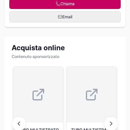
Chiama
Email
Acquista online
Contenuto sponsorizzato
TUBO MULTISTRATO
TUBO MULTISTRATO
TU