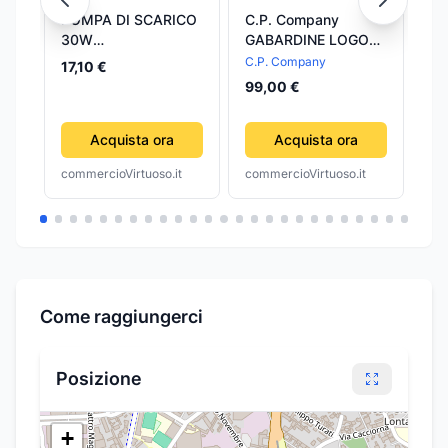
POMPA DI SCARICO
C.P. Company
C.
30W
GABARDINE LOGO
Ac
LAVASTOVIGLIE
CAP
Ca
C.P. Company
C.
17,10 €
CANDY 91200172 /
99,00 €
95
91200173 P 214
Acquista ora
Acquista ora
commercioVirtuoso.it
commercioVirtuoso.it
com
Come raggiungerci
Posizione
+