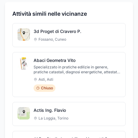
Attività simili nelle vicinanze
3d Proget di Cravero P.
Fossano
,
Cuneo
Abaci Geometra Vito
Specializzato in pratiche edilizie in genere,
pratiche catastali, diagnosi energetiche, attestati
di prestazione energetica, C.S.P. - C.S.E.,
Asti
,
Asti
direttore lavori.
Chiuso
Actis Ing. Flavio
La Loggia
,
Torino