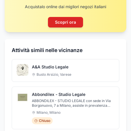
Acquistalo online dai migliori negozi italiani
Scopri ora
Attività simili nelle vicinanze
A&A Studio Legale
Busto Arsizio
,
Varese
Abbondilex - Studio Legale
ABBONDILEX - STUDIO LEGALE con sede in Via
Borgonuovo, 7 a Milano, assiste in prevalenza
società, imprenditori e investitori nelle loro attività
Milano
,
Milano
quotidiane ma anche in complesse e innovative
operazioni commerciali, societarie e finanziarie .
Chiuso
Lo studio propone un'elevata professionalità e
una lunga esperienza svolgendo attività di