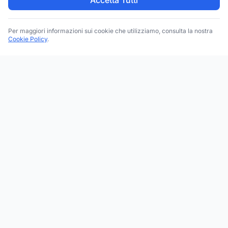
Accetta Tutti
Per maggiori informazioni sui cookie che utilizziamo, consulta la nostra
Cookie Policy
.
Trova le migliori attività commerciali, negozi e servizi in tutta
Italia. Ricerca per categoria, brand, regione, provincia e città.
Facebook
Instagram
Twitter