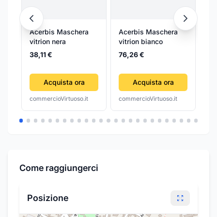
Acerbis Maschera
Acerbis Maschera
Ac
vitrion nera
vitrion bianco
vit
38,11 €
76,26 €
38
Acquista ora
Acquista ora
commercioVirtuoso.it
commercioVirtuoso.it
com
Come raggiungerci
Posizione