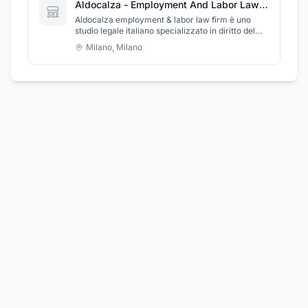
Aldocalza - Employment And Labor Law Firm
Aldocalza employment & labor law firm è uno
studio legale italiano specializzato in diritto del
lavoro, previdenziale, sindacale e rapporti di
Milano
,
Milano
agenzia, in sede giudiziale e stragiudiziale.Lo
studio fornisce assistenza ai propri clienti non
solo in Italia, ma anche all’estero, grazie alla
collaborazione in atto con studi legali
internazionali di primo piano in tutto il mondo.A