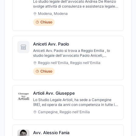
Lo studio legale dell'avvocato Andrea De Rienzo
svolge attività di consulenza e assistenza legale
in ambito civile, penale e diritto del lavoro. Lo
Modena
,
Modena
studio, situato in viale Trento Trieste a Modena,
offre consulenza legale in vari ambiti garantendo
Chiuso
professionalità e serietà, instaurando un rapporto
di fiducia reciproca con l'assistito.
Aniceti Avv. Paolo
Aniceti Avv. Paolo si trova a Reggio Emilia , lo
studio legale dell'avvocato Paolo Aniceti,
coadiuvato anche dal notaio Anna Maria Tosi, si
Reggio nell'Emilia
,
Reggio nell'Emilia
trova a Reggio Emilia in via Cecati, a due passi dal
piazzale del Deportato e si occupa
Chiuso
essenzialmente di casi legali inerenti il diritto
civile, commerciale, di famiglia e delle
successioni.
Artioli Avv. Giuseppe
Lo Studio Legale Artioli, ha sede a Campegine
(RE), ed opera da anni con competenza in tutte le
aree del diritto penale, civile, amministrativo,
Campegine
,
Reggio nell'Emilia
matrimoniale e contrattualistico, nella
consapevolezza che la professione forense abbia
una dimensione intersettoriale ed
interdisciplinare. La filosofia programmatica e
Avv. Alessio Fania
operativa dell’avvocato Artioli Giuseppe consiste