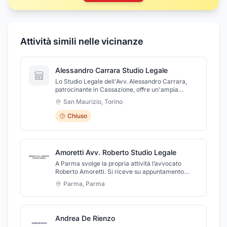
Attività simili nelle vicinanze
Alessandro Carrara Studio Legale
Lo Studio Legale dell'Avv. Alessandro Carrara,
patrocinante in Cassazione, offre un'ampia
assistenza legale in diverse materie, con un
San Maurizio
,
Torino
approccio professionale e
competente.L'avvocato Carrara e il suo team si
Chiuso
occupano di:Diritto Civile e PenaleRisarcimento
danno alla personaDiritto agro-
alimentareCompliance 231Lo studio riceve solo
su appuntamento in Via Emilia all'Ospizio 102 a
Amoretti Avv. Roberto Studio Legale
Reggio Emilia.
A Parma svolge la propria attività l’avvocato
Roberto Amoretti. Si riceve su appuntamento
presso lo studio di Parma in Borgo Garimberti, 6.
Parma
,
Parma
Per richiedere una consulenza vi invitiamo a
contattare lo studio al 0521228359. Da Noi
troverai sempre gentilezza, cortesia e
professionalità. Potete contattarci per ogni Vostra
Andrea De Rienzo
esigenza.