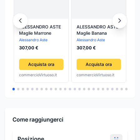
ALESSANDRO ASTE
ALESSANDRO ASTE
AL
Maglie Marrone
Maglie Banana
Ma
Alessandro Aste
Alessandro Aste
Ale
307,00 €
307,00 €
44
Acquista ora
Acquista ora
commercioVirtuoso.it
commercioVirtuoso.it
com
Come raggiungerci
Posizione