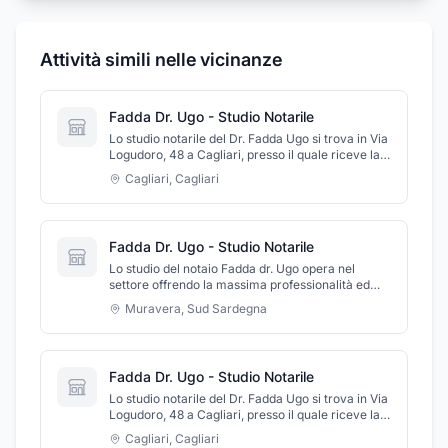
Attività simili nelle vicinanze
Fadda Dr. Ugo - Studio Notarile
Lo studio notarile del Dr. Fadda Ugo si trova in Via
Logudoro, 48 a Cagliari, presso il quale riceve la
clientela previo appuntamento. Il notaio Dr. Fadda
Cagliari
,
Cagliari
Ugo da anni opera con professionalità e
competenza svolgendo attività di consulenza nei
settori del diritto immobiliare, commerciale e
societario, del diritto di famiglia, successorio e
Fadda Dr. Ugo - Studio Notarile
civile in genere, seguita dalla stipula di atti notarili.
Contattatelo per qualsiasi esigenza.
Lo studio del notaio Fadda dr. Ugo opera nel
settore offrendo la massima professionalità ed
un'elevata qualificazione a Muravera in via
Muravera
,
Sud Sardegna
Speranza (angolo via Roma) ed a Cagliari in via
Logudoro 48. Contattatelo per qualsiasi esigenza,
in ambito familiare o lavorativo, privati o aziende.
Lo studio notarile si occupa di tutte le prerogative
Fadda Dr. Ugo - Studio Notarile
della professione , come la stipula di atti di
compravendita, la consulenza in diritto di
Lo studio notarile del Dr. Fadda Ugo si trova in Via
successione, la stipula di muti, esegue pratiche di
Logudoro, 48 a Cagliari, presso il quale riceve la
adozione.
clientela previo appuntamento. Il notaio Dr. Fadda
Cagliari
,
Cagliari
Ugo da anni opera con professionalità e