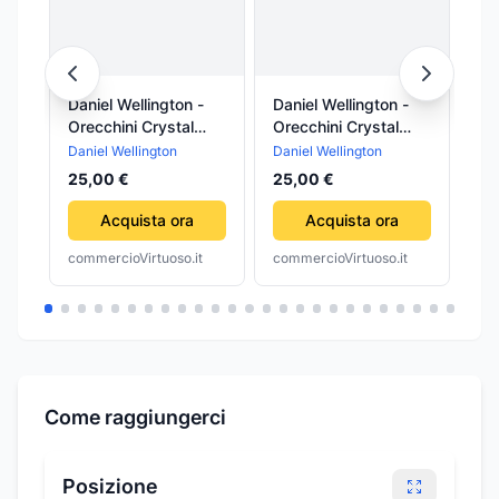
Daniel Wellington -
Daniel Wellington -
AN
Orecchini Crystal
Orecchini Crystal
JU
Stud Gold
Stud Rose Gold
RE
Daniel Wellington
Daniel Wellington
Cal
MU
25,00 €
25,00 €
5,
Acquista ora
Acquista ora
commercioVirtuoso.it
commercioVirtuoso.it
com
Come raggiungerci
Posizione