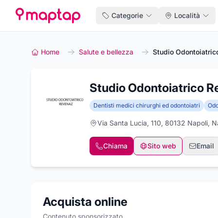
Categorie
Località
Home
Salute e bellezza
Studio Odontoiatri
Studio Odontoiatrico 
Dentisti medici chirurghi ed odontoiatri
Odo
Via Santa Lucia, 110, 80132 Napoli, N
Chiama
Sito web
Email
Acquista online
Contenuto sponsorizzato