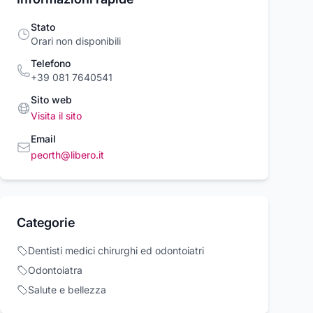
Stato
Orari non disponibili
Telefono
+39 081 7640541
Sito web
Visita il sito
Email
peorth@libero.it
kers Reebook
Disney Princess
Sneakers Reeb
 C Revenge
Royal Color Reveal
Club C Revenge
k white
green white
ook
Disney Princess
Reebook
49 €
Categorie
9,38 €
102,49 €
Acquista ora
Acquista ora
Acquista o
Dentisti medici chirurghi ed odontoiatri
Odontoiatra
rcioVirtuoso.it
commercioVirtuoso.it
commercioVirtuoso
Salute e bellezza