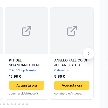
KIT GEL
ANELLO FALLICO DI
Snea
SBIANCANTE DENTI
JULIAN'S STUD
Club
LUCE LED
REGOLABILE
blac
TrAdE Shop Traesio
Calexotics
Reeb
RIMOZIONE
MULTICOLOR
15,99 €
5,86 €
102,
MACCHIE CURA
ODONTOIATRICA
Acquista ora
Acquista ora
AVANZATA
commercioVirtuoso.it
commercioVirtuoso.it
comme