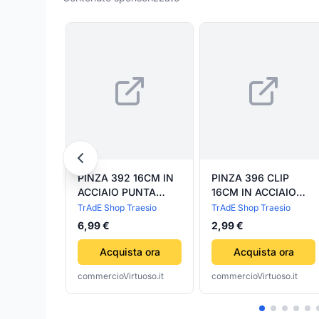
PINZA 392 16CM IN
PINZA 396 CLIP
ACCIAIO PUNTA
16CM IN ACCIAIO
CURVA STRUMENTO
PUNTA STRUMENTO
TrAdE Shop Traesio
TrAdE Shop Traesio
DENTISTA
DENTISTA
6,99 €
2,99 €
ODONTOIATRIA
ODONTOIATRIA
ESTETISTA
ESTETISTA
Acquista ora
Acquista ora
commercioVirtuoso.it
commercioVirtuoso.it