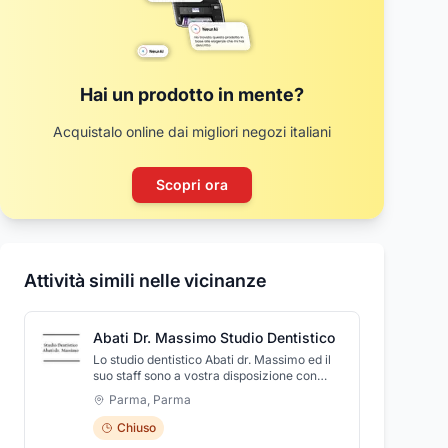
Hai un prodotto in mente?
Acquistalo online dai migliori negozi italiani
Scopri ora
Attività simili nelle vicinanze
Abati Dr. Massimo Studio Dentistico
Lo studio dentistico Abati dr. Massimo ed il
suo staff sono a vostra disposizione con
professionalità e competenza. Prenotando
Parma
,
Parma
un appuntamento presso il nostro studio
dentistico, potrete ripristinare la giusta
Chiuso
salute di bocca e gengive. Mantenere un