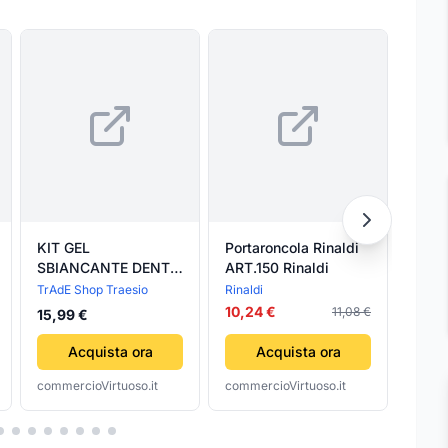
KIT GEL
Portaroncola Rinaldi
Ronc
SBIANCANTE DENTI
ART.150 Rinaldi
Rinal
LUCE LED
Dest
TrAdE Shop Traesio
Rinaldi
Rinald
RIMOZIONE
Lama
10,24 €
44,0
11,08 €
15,99 €
MACCHIE CURA
ODONTOIATRICA
Acquista ora
Acquista ora
AVANZATA
commercioVirtuoso.it
commercioVirtuoso.it
comme