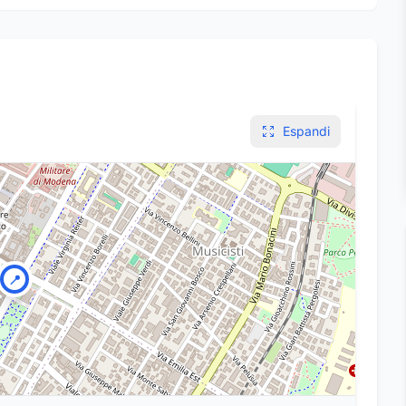
Espandi
📍