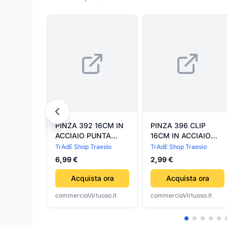
PINZA 392 16CM IN
PINZA 396 CLIP
ACCIAIO PUNTA
16CM IN ACCIAIO
CURVA STRUMENTO
PUNTA STRUMENTO
TrAdE Shop Traesio
TrAdE Shop Traesio
DENTISTA
DENTISTA
6,99 €
2,99 €
ODONTOIATRIA
ODONTOIATRIA
ESTETISTA
ESTETISTA
Acquista ora
Acquista ora
commercioVirtuoso.it
commercioVirtuoso.it