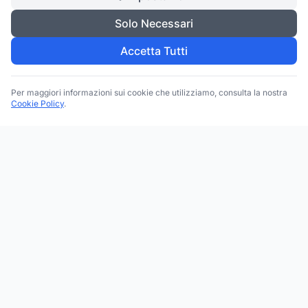
Solo Necessari
Accetta Tutti
Per maggiori informazioni sui cookie che utilizziamo, consulta la nostra
Cookie Policy
.
Trova le migliori attività commerciali, negozi e servizi in tutta
Italia. Ricerca per categoria, brand, regione, provincia e città.