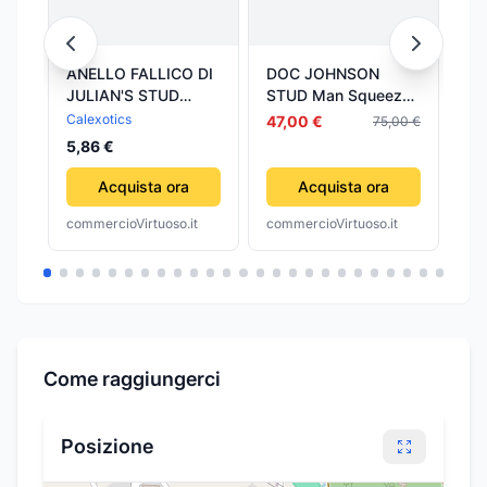
ANELLO FALLICO DI
DOC JOHNSON
SP
JULIAN'S STUD
STUD Man Squeeze
RO
REGOLABILE
– ANO ULTRASKYN
ID
Calexotics
La
47,00 €
75,00 €
MULTICOLOR
Stroker masturbatore
LA
29
5,86 €
Acquista ora
Acquista ora
commercioVirtuoso.it
commercioVirtuoso.it
com
Come raggiungerci
Posizione