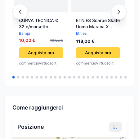
CURVA TECNICA Ø
ETNIES Scarpe Skate
ET
32 c/morsetto
Uomo Marana X
Uo
tecnico 50x2632
Michelin Cement
Mi
Bampi
Etnies
Etn
BAMPI
10,02 €
10,82 €
118,00 €
da
Acquista ora
Acquista ora
commercioVirtuoso.it
commercioVirtuoso.it
com
Come raggiungerci
Posizione