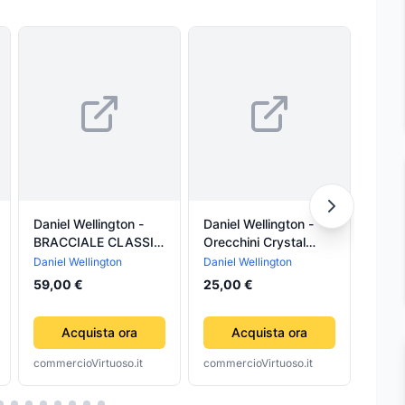
Daniel Wellington -
Daniel Wellington -
CURV
BRACCIALE CLASSIC
Orecchini Crystal
32 c/
TENNIS BRACELET
Stud Gold
Daniel Wellington
Daniel Wellington
Bamp
ROSE GOLD
10,0
59,00 €
25,00 €
Acquista ora
Acquista ora
commercioVirtuoso.it
commercioVirtuoso.it
comme