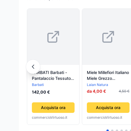
BARBATI Barbati -
Miele Millefiori Italiano
Pantalaccio Tessuto
Miele Grezzo
Tecnico P-DANIEL
Artigianale Da Api
Barbati
Laian Natura
123691 02
Italiane Miele
da 4,00 €
4,50 €
142,00 €
Prodotto In Italia
Laian Natura
Acquista ora
Acquista ora
commercioVirtuoso.it
commercioVirtuoso.it