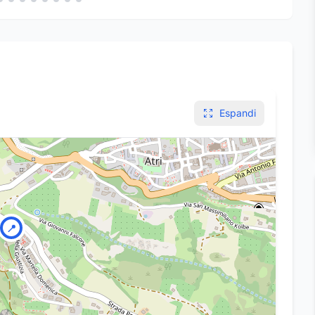
Espandi
📍