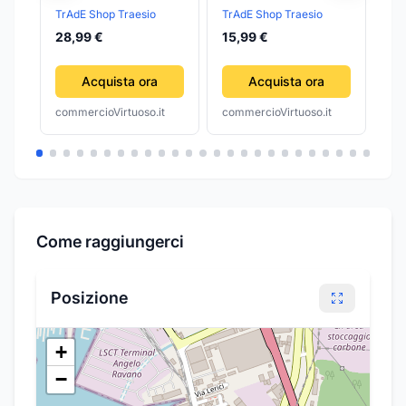
AUTOMATICO
UOMO ANALOGICO
Ver
TrAdE Shop Traesio
TrAdE Shop Traesio
Col
De
SUBACQUEO
QUARZO DATARIO
28,99 €
15,99 €
SUBMARINER
ORO SILVER BLU
da
ACCIAIO
Acquista ora
Acquista ora
QUADRANTE NERO
commercioVirtuoso.it
commercioVirtuoso.it
com
Come raggiungerci
Posizione
+
−