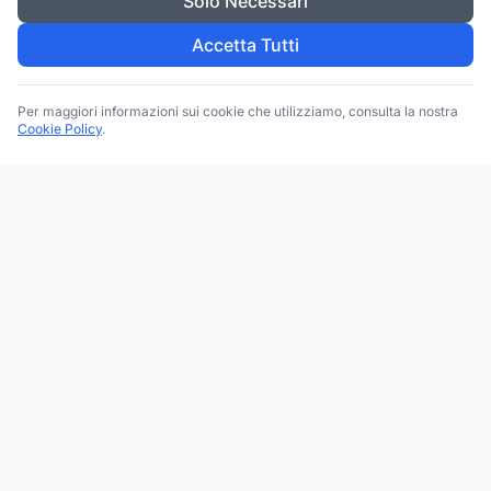
Solo Necessari
Accetta Tutti
Per maggiori informazioni sui cookie che utilizziamo, consulta la nostra
Cookie Policy
.
Trova le migliori attività commerciali, negozi e servizi in tutta
Italia. Ricerca per categoria, brand, regione, provincia e città.