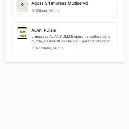
Agoss Srl Impresa Multiservizi
Milano
,
Milano
Al.An. Pulizie
L’ impresa AL.AN PULIZIE opera nel settore delle
pulizie, sia industriali che civili, garantendo servizi
che si adattano ad ogni esigenza dei clienti. La
Nerviano
,
Milano
ditta dispone di macchinari di ultima generazione,
utilizzati da addetti competenti e preparati,
specializzati in pulizia di aziende, appartamenti,
enti pubblici, condomini, uffici, cantieri, negozi e
scuole. La ditta esegue interventi di
igienizzazione e sanificazione ambientale,
trattamenti per pavimenti in cotto, marmo e
parquet.