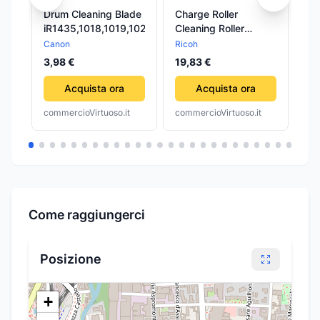
Drum Cleaning Blade
Charge Roller
Tr
iR1435,1018,1019,1023,1024,1025
Cleaning Roller
Cl
MPC3003,3503,4503,5503,6
Bl
Canon
Ricoh
Xe
3,98 €
19,83 €
16
Acquista ora
Acquista ora
commercioVirtuoso.it
commercioVirtuoso.it
com
Come raggiungerci
Posizione
+