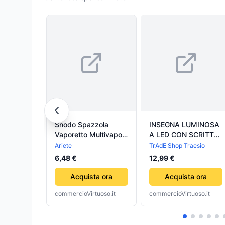
Snodo Spazzola
INSEGNA LUMINOSA
Vaporetto Multivaporì
A LED CON SCRITTA
4108, 4170, 4205,
TABACCHI PER
Ariete
TrAdE Shop Traesio
4206, 4208, 4210,
NEGOZIO
6,48 €
12,99 €
4215
TABACCHERIA
48,5X25,5CM
Acquista ora
Acquista ora
commercioVirtuoso.it
commercioVirtuoso.it