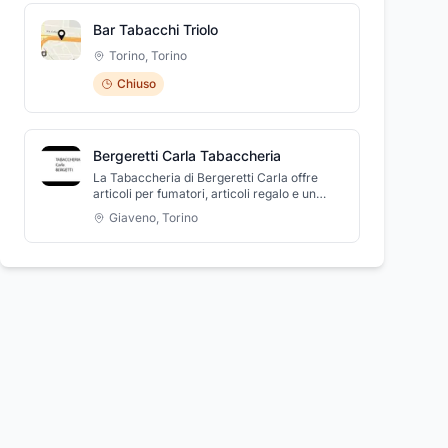
Bar Tabacchi Triolo
Torino
,
Torino
Chiuso
Bergeretti Carla Tabaccheria
La Tabaccheria di Bergeretti Carla offre
articoli per fumatori, articoli regalo e un
vasto assortimento di pipe delle migliori
Giaveno
,
Torino
marche con molteplici tipi di tabacco. Inoltre
tra i servizi offre abbonamenti GTT, TNT
point e tutti i servizi di pagamento lotto,
Sisal, per bollette, bollo auto. Tabaccheria Di
Bergeretti Carla è il punto di riferimento per
il paese con servizio di distributore
automatico 24 ore su 24. L'attività é aperta
sempre la quarta domenica del mese e
quando ci sono manifestazioni nel centro
storico.