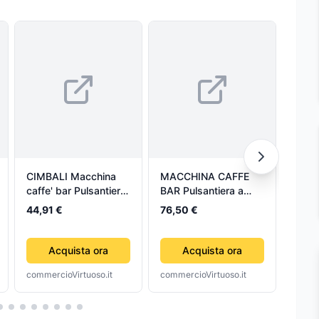
CIMBALI Macchina
MACCHINA CAFFE
CIMB
caffe' bar Pulsantiera
BAR Pulsantiera a
caffe
membrana 6 tasti
membrana 5 tasti
375
44,91 €
76,50 €
89,1
915, 400, 000
422, 259, 000
220/
Acquista ora
Acquista ora
commercioVirtuoso.it
commercioVirtuoso.it
comme