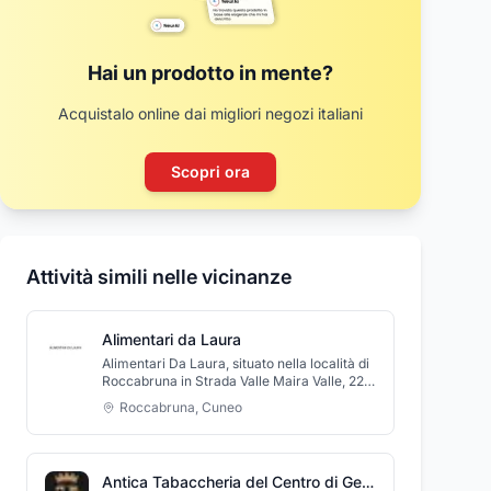
Hai un prodotto in mente?
Acquistalo online dai migliori negozi italiani
Scopri ora
Attività simili nelle vicinanze
Alimentari da Laura
Alimentari Da Laura, situato nella località di
Roccabruna in Strada Valle Maira Valle, 22
in provincia di Cuneo, è un negozio di
Roccabruna
,
Cuneo
alimentari artigianale dove troverete tutte le
specialità piemontesi, prodotti alimentari e
tutti i servizi di tabaccheria. Il punto vendita
è in grado di consentirvi di fare un'ottima
Antica Tabaccheria del Centro di Gerardi Sara
spesa di prodotti da gustare per cena, ma