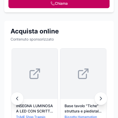
Chiama
Acquista online
Contenuto sponsorizzato
INSEGNA LUMINOSA
Base tavolo "Tiche"
MA
A LED CON SCRITTA
struttura e piedistallo
RO
TABACCHI PER
in alluminio
SI
TrAdE Shop Traesio
Bizzotto Homemotion
TrA