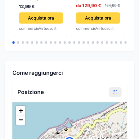
NEGOZIO
pressofuso
TA
da 129,90 €
154,90 €
12,99 €
6,
TABACCHERIA
TA
48,5X25,5CM
CO
Acquista ora
Acquista ora
commercioVirtuoso.it
commercioVirtuoso.it
com
Come raggiungerci
Posizione
+
−