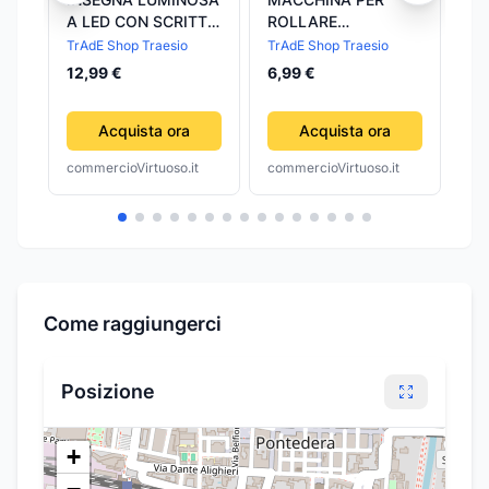
A LED CON SCRITTA
ROLLARE
MA
TABACCHI PER
SIGARETTE
SI
TrAdE Shop Traesio
TrAdE Shop Traesio
TrA
NEGOZIO
TABACCHIERA
TA
12,99 €
6,99 €
3,
TABACCHERIA
TABACCO CARTINE
ME
48,5X25,5CM
CORTE ROLLATORE
D
Acquista ora
Acquista ora
commercioVirtuoso.it
commercioVirtuoso.it
com
Come raggiungerci
Posizione
+