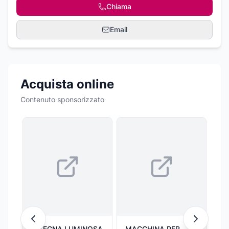
Chiama
Email
Acquista online
Contenuto sponsorizzato
INSEGNA LUMINOSA
MACCHINA PER
RO