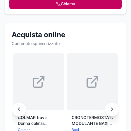
Chiama
Acquista online
Contenuto sponsorizzato
COLMAR travis
CRONOTERMOSTATO
Ra
Donna colmar
MODULANTE BAXI
0r
TRAVIS_AUTHENTIC_HO_099
BAXI
wh
Colmar
Baxi
Tre