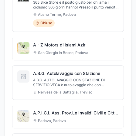
365 Bike Store è il posto giusto per chi ama il
ciclismo 365 giorni l'anno! Presso il punto vendita
a Abano Terme (PD) in Via Armando Diaz, 17 è
Abano Terme
,
Padova
possibile acquistare bici delle migliori marche e
accessori di altissima qualità. Dispone di officina
Chiuso
interna per la riparazione e l'assistenza post
vendita.
A - Z Motors di Islami Azir
San Giorgio in Bosco
,
Padova
A.B.G. Autolavaggio con Stazione
A.B.G. AUTOLAVAGGIO CON STAZIONE DI
SERVIZIO VEGA è autolavaggio che con
competenza e professionalità esegue lavaggi
Nervesa della Battaglia
,
Treviso
auto interni ed esterni con spazzole anti graffio.
Tra i servizi proposti dall'autolavaggio ci sono il
lavaggio tappezzeria auto e la lucidatura. E'
presente anche la stazione di servizio VEGA che
A.P.I.C.I. Ass. Prov.Le Invalidi Civili e Cittadini Anziani
propone erogazione di carburante benzina,
gasolio, gpl servito e con Servizio Self Service
Padova
,
Padova
24h. Il personale è competente e sempre pronto a
soddisfare ogni esigenza dei propri clienti.