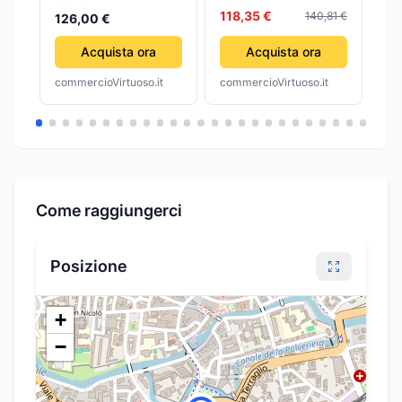
Bianco Sporco
118,35 €
140,81 €
126,00 €
49
Acquista ora
Acquista ora
commercioVirtuoso.it
commercioVirtuoso.it
com
Come raggiungerci
Posizione
+
−