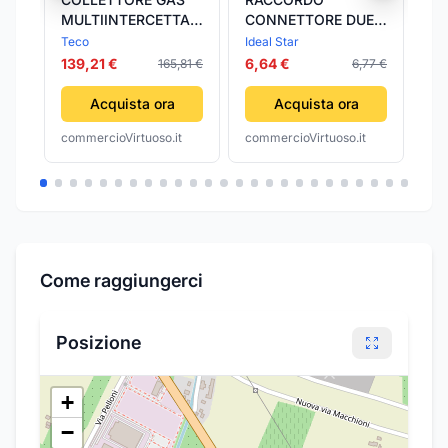
MULTIINTERCETTAZIONE
CONNETTORE DUE
ID
DUE VIE H 2.2 TECO
INNESTI IDEAL STAR
ID
Teco
Ideal Star
Ide
13/4 TECO
- IDEAL STAR
139,21 €
6,64 €
11
165,81 €
6,77 €
Acquista ora
Acquista ora
commercioVirtuoso.it
commercioVirtuoso.it
com
Come raggiungerci
Posizione
+
−