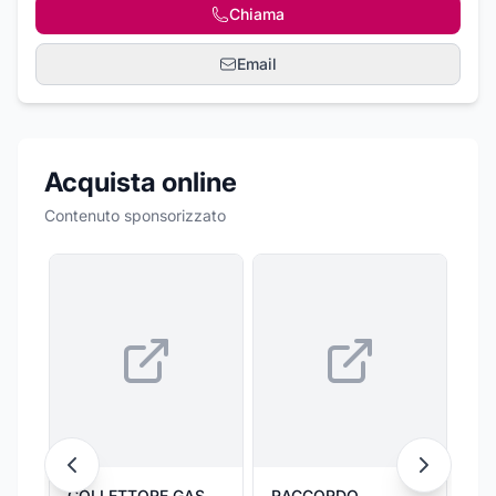
Chiama
Email
Acquista online
Contenuto sponsorizzato
COLLETTORE GAS
RACCORDO
FO