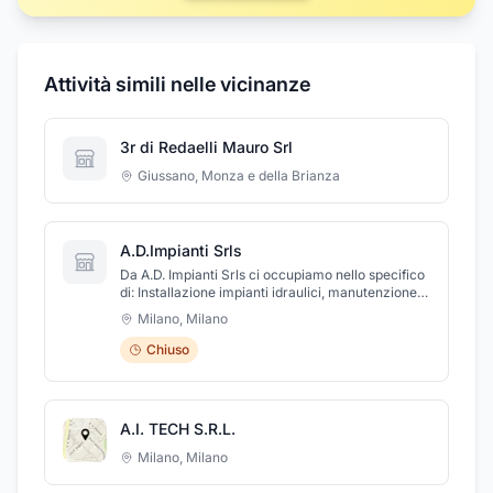
Attività simili nelle vicinanze
3r di Redaelli Mauro Srl
Giussano
,
Monza e della Brianza
A.D.Impianti Srls
Da A.D. Impianti Srls ci occupiamo nello specifico
di: Installazione impianti idraulici, manutenzione
impianti idraulici, impianti fotovoltaici, ricerche
Milano
,
Milano
perdite acqua, disotturazione scarichi, ricerche
perdite gas, certificazione conformità impianti
Chiuso
idraulici, sanitari bagno, rubinetteria,
trasformazione vasca in doccia e depuratore
d'acqua domestica.
A.I. TECH S.R.L.
Milano
,
Milano