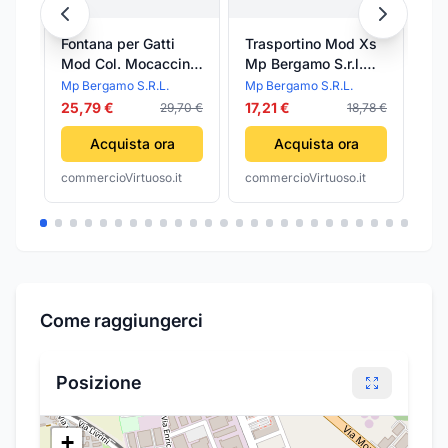
Fontana per Gatti
Trasportino Mod Xs
Pa
Mod Col. Mocaccino
Mp Bergamo S.r.l.
An
Mp Bergamo S.r.l.
Gipsy Plastic Door
Mp
Mp Bergamo S.R.L.
Mp Bergamo S.R.L.
Mp
Malaga Fiore 1,7 lt
Eco 39 x 26 x 25 cm
Ne
25,79 €
17,21 €
7,1
29,70 €
18,78 €
Acquista ora
Acquista ora
commercioVirtuoso.it
commercioVirtuoso.it
com
Come raggiungerci
Posizione
+