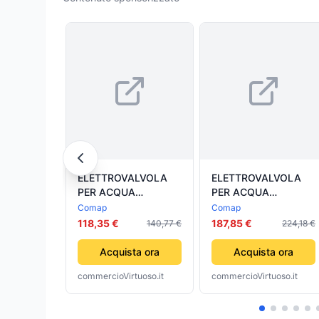
ELETTROVALVOLA
ELETTROVALVOLA
PER ACQUA
PER ACQUA
NORMALMENTE
NORMALMENTE
Comap
Comap
CHIUSA MODELLO
APERTA MODELLO
118,35 €
187,85 €
140,77 €
224,18 €
VE7321 1 COMAP
VE7322 1 COMAP
ITALIA SRL
ITALIA SRL
Acquista ora
Acquista ora
commercioVirtuoso.it
commercioVirtuoso.it