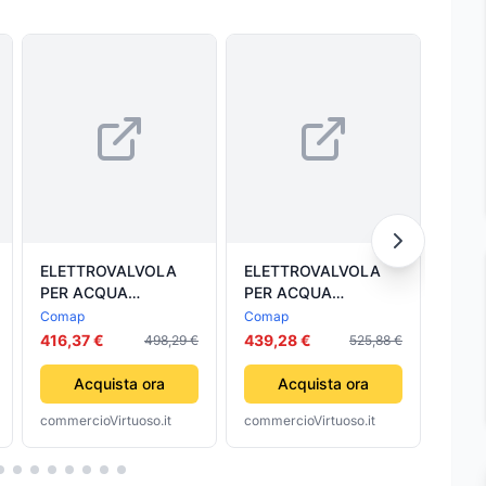
ELETTROVALVOLA
ELETTROVALVOLA
ELE
PER ACQUA
PER ACQUA
PER
NORMALMENTE
NORMALMENTE
NOR
Comap
Comap
Coma
CHIUSA MODELLO
APERTA MODELLO
CHI
416,37 €
439,28 €
103,
498,29 €
525,88 €
VE7321 2 COMAP
VE7322 11/4 COMAP
VE7321
ITALIA SRL
ITALIA SRL
ITAL
Acquista ora
Acquista ora
commercioVirtuoso.it
commercioVirtuoso.it
comme