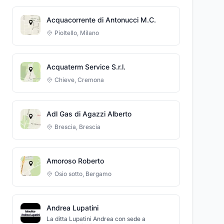
Acquacorrente di Antonucci M.C.
Pioltello
,
Milano
Acquaterm Service S.r.l.
Chieve
,
Cremona
Adl Gas di Agazzi Alberto
Brescia
,
Brescia
Amoroso Roberto
Osio sotto
,
Bergamo
Andrea Lupatini
La ditta Lupatini Andrea con sede a