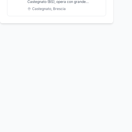
Castegnato (BS), opera con grande
esperienza e professionalità nel settore
Castegnato
,
Brescia
degli impianti idrosanitari e di
riscaldamento. Progetta e realizza impianti
a norma per il risparmio energetico, con
sistemi a energia solare e geotermica. Si
occupa della manutenzione periodica degli
impianti a gas rilasciando i dovuti certificati
di idoneità, impianti riscaldamento
autonomo e degli impianti termici, di caldaie
e termosanitari, progetta e installa impianti
idraulici, costruzione impianti termoidraulici
e manutenzione impianti idraulici.