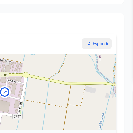
Espandi
📍